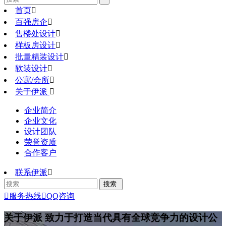
首页

百强房企

售楼处设计

样板房设计

批量精装设计

软装设计

公寓/会所

关于伊派

企业简介
企业文化
设计团队
荣誉资质
合作客户
联系伊派


服务热线

QQ咨询
关于伊派
致力于打造当代具有全球竞争力的设计公