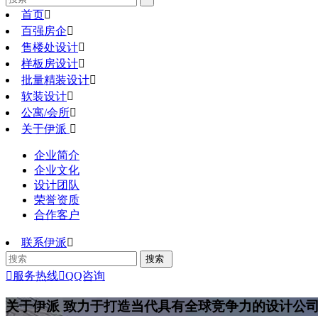
首页

百强房企

售楼处设计

样板房设计

批量精装设计

软装设计

公寓/会所

关于伊派

企业简介
企业文化
设计团队
荣誉资质
合作客户
联系伊派


服务热线

QQ咨询
关于伊派
致力于打造当代具有全球竞争力的设计公