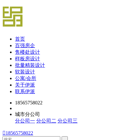
首页
百强房企
售楼处设计
样板房设计
批量精装设计
软装设计
公寓/会所
关于伊派
联系伊派
18565758022
城市分公司
分公司一
分公司二
分公司三

18565758022